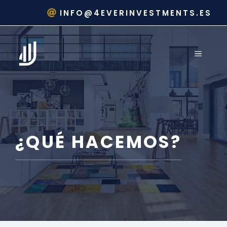
Saltar
INFO@4EVERINVESTMENTS.ES
al
contenido
MENÚ
¿QUÉ HACEMOS?