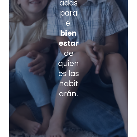
adas
para
el
bien
estar
de
quien
es las
habit
arán.