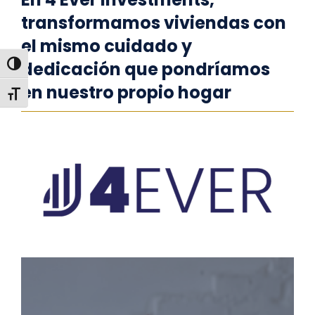
transformamos viviendas con
el mismo cuidado y
dedicación que pondríamos
Alternar alto contraste
en nuestro propio hogar
Alternar tamaño de letra